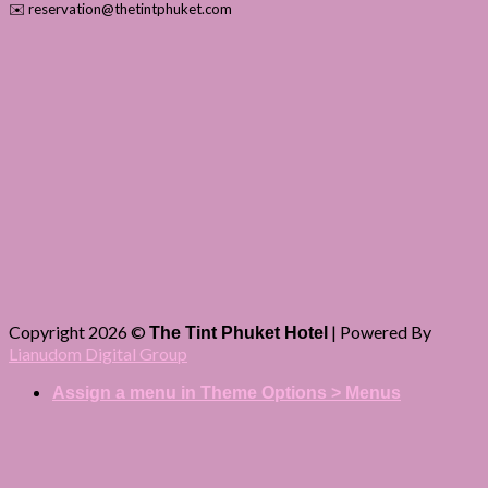
✉️ reservation@thetintphuket.com
Copyright 2026 ©
| Powered By
The Tint Phuket Hotel
Lianudom Digital Group
Assign a menu in Theme Options > Menus